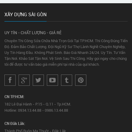
XÂY DỰNG SÀI GÒN
UY TÍN - CHẤT LƯỢNG - GIÁ RẺ
Chuyên Thi Công Sửa Chữa Nhà Trọn Gói Tại TP.HCM. Thi Công Đúng Tiến
Độ. Đảm Bảo Chất Lượng. Đội Ngũ Kỹ Sư Thợ Lành Nghề Chuyên Nghiệp,
Uy Tín Hàng Đầu. Không Phát Sinh. Báo Giá Nhanh 24/24. Uy Tín. Tư Vấn
Tận Nơi. Khảo Sát Tận Nơi. Vệ Sinh Sau Thi Công. Hãy gọi ngay cho chúng
tôi để được tư vấn báo giá miễn phí tại nhà của quí khách.
CN TP.HCM:
182 Lê Đại Hành - P.15 - Q.11 - Tp.HCM.
Hotline: 0934.13.44.88 - 0986.13.44.88
CN Đắk Lắk:
Thành Phố Buôn Ma Thuột - Đắk Lắk.