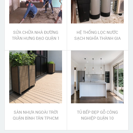
SỬA CHỮA NHÀ ĐƯỜNG
HỆ THỐNG LỌC NƯỚC
TRẦN HƯNG ĐẠO QUẬN 1
SẠCH NGHĨA THÀNH GIA
NGHĨA ĐẮK NÔNG
SÀN NHỰA NGOÀI TRỜI
TỦ BẾP ĐẸP GỖ CÔNG
QUẬN BÌNH TÂN TPHCM
NGHIỆP QUẬN 10