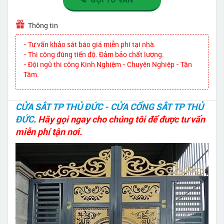
Thông tin
- Tư vấn khảo sát báo giá miễn phí tại nhà.
- Thi công đúng tiến độ. Đảm bảo chất lượng.
- Đội ngũ thi công Kinh Nghiệm - Chuyên Nghiệp - Tận
Tâm.
CỬA SẮT TP THỦ ĐỨC - CỬA CỔNG SẮT TP THỦ
ĐỨC
.
Hãy gọi ngay cho chúng tôi để được tư vấn
miễn phí tận nơi.