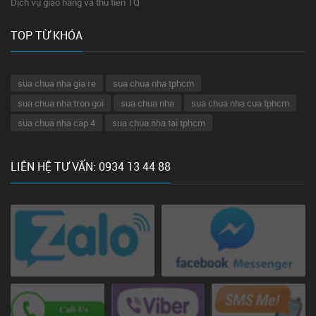
Dịch vụ giao hàng và thu tiền TQ
TOP TỪ KHÓA
sua chua nha gia re
sua chua nha tphcm
sua chua nha tron goi
sua chua nha
sua chua nha cua tphcm
sua chua nha cap 4
sua chua nha tai tphcm
LIÊN HỆ TƯ VẤN: 0934 13 44 88