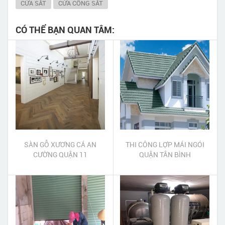
CỬA SẮT
CỬA CỔNG SẮT
CÓ THỂ BẠN QUAN TÂM:
SÀN GỖ XƯƠNG CÁ AN
THI CÔNG LỢP MÁI NGÓI
CƯỜNG QUẬN 11
QUẬN TÂN BÌNH