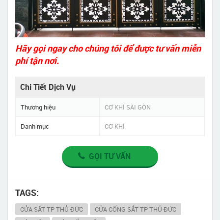
Hãy gọi ngay cho chúng tôi để được tư vấn miễn
phí tận nơi.
Chi Tiết Dịch Vụ
Thương hiệu
CƠ KHÍ SÀI GÒN
Danh mục
CƠ KHÍ
GỌI TƯ VẤN
TAGS:
CỬA SẮT TP THỦ ĐỨC
CỬA CỔNG SẮT TP THỦ ĐỨC