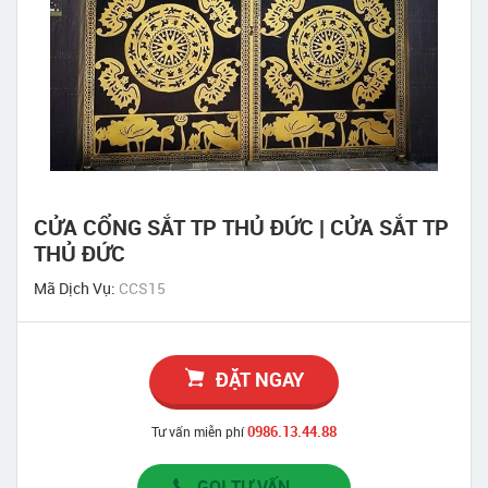
CỬA CỔNG SẮT TP THỦ ĐỨC | CỬA SẮT TP
THỦ ĐỨC
Mã Dịch Vụ:
CCS15
ĐẶT NGAY
0986.13.44.88
Tư vấn miễn phí
GỌI TƯ VẤN