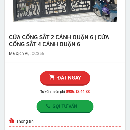
CỬA CỔNG SẮT 2 CÁNH QUẬN 6 | CỬA
CỔNG SẮT 4 CÁNH QUẬN 6
Mã Dịch Vụ:
CCS65
ĐẶT NGAY
0986.13.44.88
Tư vấn miễn phí
GỌI TƯ VẤN
Thông tin