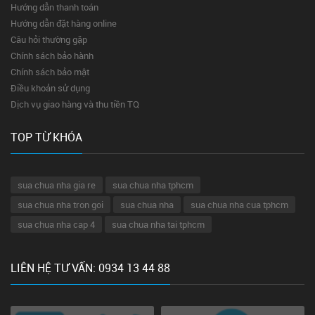
Hướng dẫn thanh toán
Hướng dẫn đặt hàng online
Câu hỏi thường gặp
Chính sách bảo hành
Chính sách bảo mật
Điều khoản sử dụng
Dịch vụ giao hàng và thu tiền TQ
TOP TỪ KHÓA
sua chua nha gia re
sua chua nha tphcm
sua chua nha tron goi
sua chua nha
sua chua nha cua tphcm
sua chua nha cap 4
sua chua nha tai tphcm
LIÊN HỆ TƯ VẤN: 0934 13 44 88