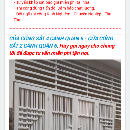
- Tư vấn khảo sát báo giá miễn phí tại nhà.
- Thi công đúng tiến độ. Đảm bảo chất lượng.
- Đội ngũ thi công Kinh Nghiệm - Chuyên Nghiệp - Tận
Tâm.
CỬA CỔNG SẮT 4 CÁNH QUẬN 6 - CỬA CỔNG
SẮT 2 CÁNH QUẬN 6
.
Hãy gọi ngay cho chúng
tôi để được tư vấn miễn phí tận nơi.