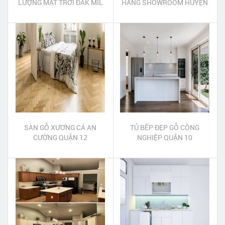
LƯỢNG MẶT TRỜI ĐẮK MIL
HÀNG SHOWROOM HUYỆN
ĐẮK NÔNG
HÓC MÔN
SÀN GỖ XƯƠNG CÁ AN
TỦ BẾP ĐẸP GỖ CÔNG
CƯỜNG QUẬN 12
NGHIỆP QUẬN 10