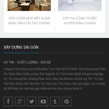
SỬA CHỮA NHÀ BẾP QUẬN
TOP THI CÔNG TỦ BẾP
BÌNH TÂN | CẢI TẠO PHÒNG
HUYỆN BÌNH CHÁNH
BẾP QUẬN BÌNH TÂN
XÂY DỰNG SÀI GÒN
UY TÍN - CHẤT LƯỢNG - GIÁ RẺ
Chuyên Thi Công Sửa Chữa Nhà Trọn Gói Tại TP.HCM. Thi Công Đúng Tiến
Độ. Đảm Bảo Chất Lượng. Đội Ngũ Kỹ Sư Thợ Lành Nghề Chuyên Nghiệp,
Uy Tín Hàng Đầu. Không Phát Sinh. Báo Giá Nhanh 24/24. Uy Tín. Tư Vấn
Tận Nơi. Khảo Sát Tận Nơi. Vệ Sinh Sau Thi Công. Hãy gọi ngay cho chúng
tôi để được tư vấn báo giá miễn phí tại nhà của quí khách.