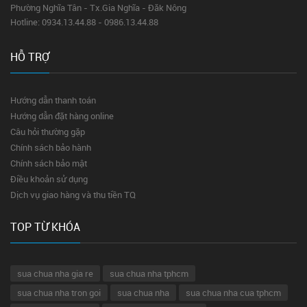
Phường Nghĩa Tân - Tx.Gia Nghĩa - Đăk Nông
Hotline: 0934.13.44.88 - 0986.13.44.88
HỖ TRỢ
Hướng dẫn thanh toán
Hướng dẫn đặt hàng online
Câu hỏi thường gặp
Chính sách bảo hành
Chính sách bảo mật
Điều khoản sử dụng
Dịch vụ giao hàng và thu tiền TQ
TOP TỪ KHÓA
sua chua nha gia re
sua chua nha tphcm
sua chua nha tron goi
sua chua nha
sua chua nha cua tphcm