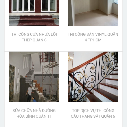
THI CÔNG CỬA NHỰA LÕI
THI CÔNG SÀN VINYL QUẬN
THÉP QUẬN 6
4 TPHCM
SỬA CHỮA NHÀ ĐƯỜNG
TOP DỊCH VỤ THI CÔNG
HÒA BÌNH QUẬN 11
CẦU THANG SẮT QUẬN 5