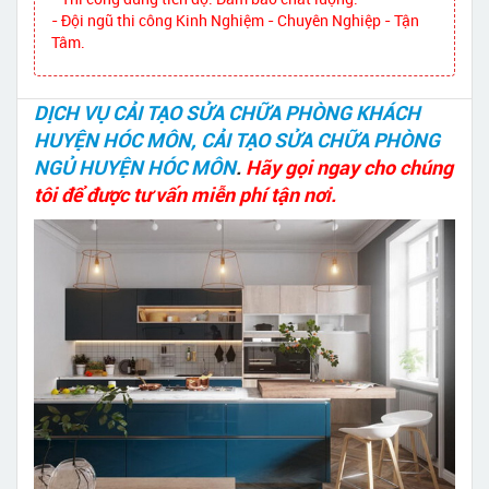
- Đội ngũ thi công Kinh Nghiệm - Chuyên Nghiệp - Tận
Tâm.
DỊCH VỤ CẢI TẠO SỬA CHỮA PHÒNG KHÁCH
HUYỆN HÓC MÔN, CẢI TẠO SỬA CHỮA PHÒNG
NGỦ HUYỆN HÓC MÔN
.
Hãy gọi ngay cho chúng
tôi để được tư vấn miễn phí tận nơi.