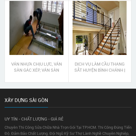
VÁN NHỰA CHỊU LỰC, VÁN
DỊCH VỤ LÀM CẦU THANG
SÀN GÁC XÉP, VÁN SÀN
SẮT HUYỆN BÌNH CHÁNH |
GÁC LỬNG QUẬN 12
NHẬN LÀM CẦU THANG SẮT
MỸ THUẬT HUYỆN BÌNH
CHÁNH
XÂY DỰNG SÀI GÒN
UY TÍN - CHẤT LƯỢNG - GIÁ RẺ
Chuyên Thi Công Sửa Chữa Nhà Trọn Gói Tại TP.HCM. Thi Công Đúng Tiến
Độ. Đảm Bảo Chất Lượng. Đội Ngũ Kỹ Sư Thợ Lành Nghề Chuyên Nghiệp,