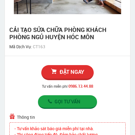
CẢI TẠO SỬA CHỮA PHÒNG KHÁCH
PHÒNG NGỦ HUYỆN HÓC MÔN
Mã Dịch Vụ:
CT163
ĐẶT NGAY
0986.13.44.88
Tư vấn miễn phí
GỌI TƯ VẤN
Thông tin
- Tư vấn khảo sát báo giá miễn phí tại nhà.
- Thi công đúng tiến độ. Đảm bảo chất lượng.