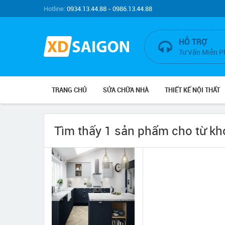
Hotline:
0934.13.44.88 - 0986.13.44.88
HỖ TRỢ
Tư Vấn Miễn P
TRANG CHỦ
SỬA CHỮA NHÀ
THIẾT KẾ NỘI THẤT
Tìm thấy 1 sản phẩm cho từ k