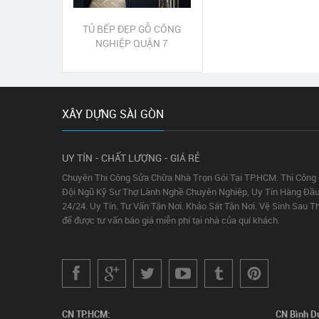
TỦ BẾP ĐẸP GỖ CÔNG
NGHIỆP QUẬN 7
XÂY DỰNG SÀI GÒN
UY TÍN - CHẤT LƯỢNG - GIÁ RẺ
Chuyên Thi Công Sửa Chữa Nhà Trọn Gói Tại TP.HCM. Thi Công
Đội Ngũ Kỹ Sư Thợ Lành Nghề Chuyên Nghiệp, Uy Tín Hàng Đầu
24/24. Uy Tín. Tư Vấn Tận Nơi. Khảo Sát Tận Nơi. Vệ Sinh Sau T
để được tư vấn báo giá miễn phí tại nhà của quí khách.
CN TP.HCM:
CN Bình D