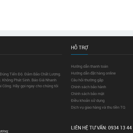
HỖ TRỢ
Hướng dẫn thanh toán
Hướng dẫn đặt hàng online
 Đúng Tiến Độ. Đảm Bảo Chất Lượng.
. Không Phát Sinh. Báo Giá Nhanh
Câu hỏi thường gặp
hi Công. Hãy gọi ngay cho chúng tôi
Chính sách bảo hành
Chính sách bảo mật
Điều khoản sử dụng
Dịch vụ giao hàng và thu tiền TQ
LIÊN HỆ TƯ VẤN: 0934 13 44
ương: