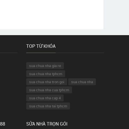
TOP TỪ KHÓA
sua chua nha gia re
sua chua nha tphcm
sua chua nha tron goi
sua chua nha
sua chua nha cua tphcm
sua chua nha cap 4
sua chua nha tai tphcm
 88
SỬA NHÀ TRỌN GÓI