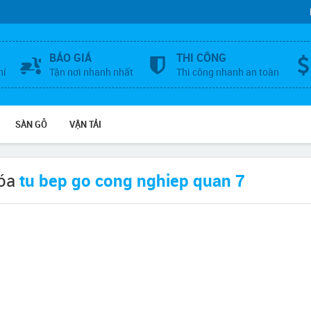
BÁO GIÁ
THI CÔNG
hí
Tận nơi nhanh nhất
Thi công nhanh an toàn
SÀN GỖ
VẬN TẢI
hóa
tu bep go cong nghiep quan 7