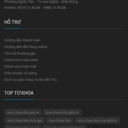
Phường Nghĩa Tân - Tx.Gia Nghĩa - Đăk Nông
Hotline: 0934.13.44.88 - 0986.13.44.88
HỖ TRỢ
Hướng dẫn thanh toán
Hướng dẫn đặt hàng online
Câu hỏi thường gặp
Chính sách bảo hành
Chính sách bảo mật
Điều khoản sử dụng
Dịch vụ giao hàng và thu tiền TQ
TOP TỪ KHÓA
sua chua nha gia re
sua chua nha tphcm
sua chua nha tron goi
sua chua nha
sua chua nha cua tphcm