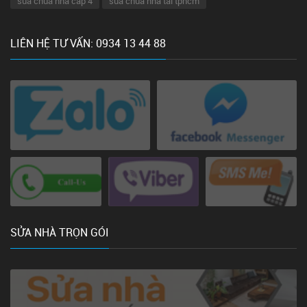
sua chua nha cap 4
sua chua nha tai tphcm
LIÊN HỆ TƯ VẤN: 0934 13 44 88
SỬA NHÀ TRỌN GÓI