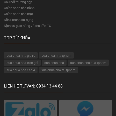
Câu hỏi thường gặp
Chính sách bảo hành
Chính sách bảo mật
Điều khoản sử dụng
Dịch vụ giao hàng và thu tiền TQ
TOP TỪ KHÓA
sua chua nha gia re
sua chua nha tphcm
sua chua nha tron goi
sua chua nha
sua chua nha cua tphcm
sua chua nha cap 4
sua chua nha tai tphcm
LIÊN HỆ TƯ VẤN: 0934 13 44 88