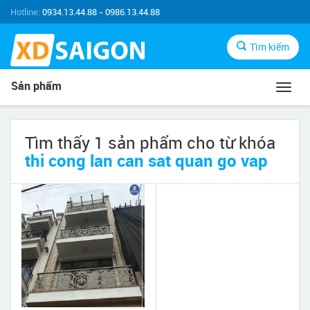
Hotline:
0934.13.44.88 - 0986.13.44.88
Tìm kiếm
Sản phẩm
Toggl
navig
Tìm thấy 1 sản phẩm cho từ khóa
thi cong lan can sat quan go vap