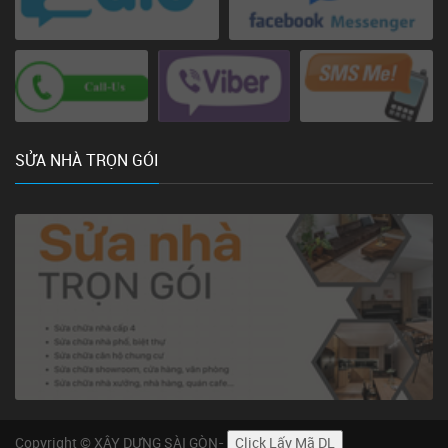
SỬA NHÀ TRỌN GÓI
Copyright © XÂY DỰNG SÀI GÒN-
Click Lấy Mã DL