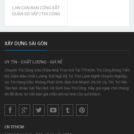
LAN CAN BAN CÔNG SẮT
QUẬN GÒ VẤP | THI CÔNG
LAN CAN SẮT QUẬN GÒ VẤP
XÂY DỰNG SÀI GÒN
UY TÍN - CHẤT LƯỢNG - GIÁ RẺ
Chuyên Thi Công Sửa Chữa Nhà Trọn Gói Tại TP.HCM. Thi Công Đúng Tiến
Độ. Đảm Bảo Chất Lượng. Đội Ngũ Kỹ Sư Thợ Lành Nghề Chuyên Nghiệp,
Uy Tín Hàng Đầu. Không Phát Sinh. Báo Giá Nhanh 24/24. Uy Tín. Tư Vấn
Tận Nơi. Khảo Sát Tận Nơi. Vệ Sinh Sau Thi Công. Hãy gọi ngay cho chúng
tôi để được tư vấn báo giá miễn phí tại nhà của quí khách.
CN TP.HCM: