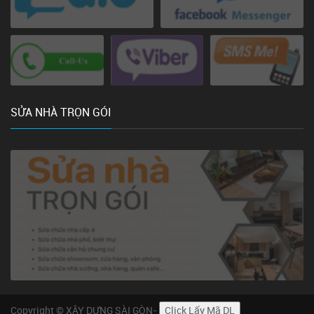
SỬA NHÀ TRỌN GÓI
Copyright © XÂY DỰNG SÀI GÒN-
Click Lấy Mã DL