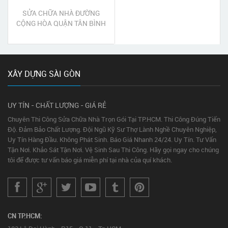
SỬA CHỮA NHÀ ĐƯỜNG
CỘNG HÒA QUẬN TÂN BÌNH
XÂY DỰNG SÀI GÒN
UY TÍN - CHẤT LƯỢNG - GIÁ RẺ
Chuyên Thi Công Sửa Chữa Nhà Trọn Gói Tại TP.HCM. Thi Công Đúng Tiến
Độ. Đảm Bảo Chất Lượng. Đội Ngũ Kỹ Sư Thợ Lành Nghề Chuyên Nghiệp,
Uy Tín Hàng Đầu. Không Phát Sinh. Báo Giá Nhanh 24/24. Uy Tín. Tư Vấn
Tận Nơi. Khảo Sát Tận Nơi. Vệ Sinh Sau Thi Công. Hãy gọi ngay cho chúng
tôi để được tư vấn báo giá miễn phí tại nhà của quí khách.
CN TP.HCM: