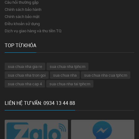
Câu hỏi thường gặp
Chính sách bảo hành
Chính sách bảo mật
Điều khoản sử dụng
Dịch vụ giao hàng và thu tiền TQ
TOP TỪ KHÓA
sua chua nha gia re
sua chua nha tphcm
sua chua nha tron goi
sua chua nha
sua chua nha cua tphcm
sua chua nha cap 4
sua chua nha tai tphcm
LIÊN HỆ TƯ VẤN: 0934 13 44 88