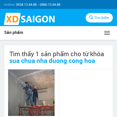
Hotline:
0934.13.44.88 - 0986.13.44.88
Tìm kiếm
Sản phẩm
Toggl
navig
Tìm thấy 1 sản phẩm cho từ khóa
sua chua nha duong cong hoa