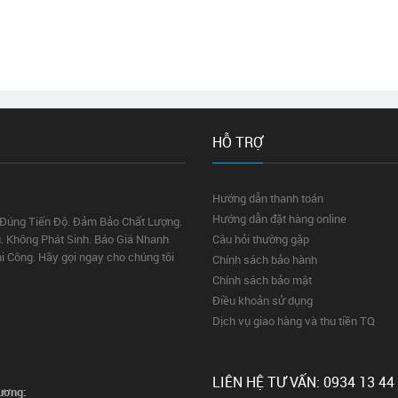
HỖ TRỢ
Hướng dẫn thanh toán
Hướng dẫn đặt hàng online
 Đúng Tiến Độ. Đảm Bảo Chất Lượng.
. Không Phát Sinh. Báo Giá Nhanh
Câu hỏi thường gặp
hi Công. Hãy gọi ngay cho chúng tôi
Chính sách bảo hành
Chính sách bảo mật
Điều khoản sử dụng
Dịch vụ giao hàng và thu tiền TQ
LIÊN HỆ TƯ VẤN: 0934 13 44
ương: