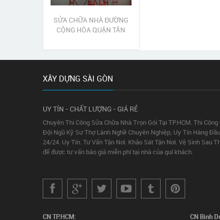
SỬA CHỮA NHÀ ĐƯỜNG
CỘNG HÒA QUẬN TÂN
BÌNH
XÂY DỰNG SÀI GÒN
UY TÍN - CHẤT LƯỢNG - GIÁ RẺ
Chuyên Thi Công Sửa Chữa Nhà Trọn Gói Tại TP.HCM. Thi Công
Đội Ngũ Kỹ Sư Thợ Lành Nghề Chuyên Nghiệp, Uy Tín Hàng Đầu
24/24. Uy Tín. Tư Vấn Tận Nơi. Khảo Sát Tận Nơi. Vệ Sinh Sau T
để được tư vấn báo giá miễn phí tại nhà của quí khách.
CN TP.HCM:
CN Bình D