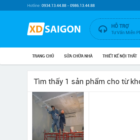
Hotline:
0934.13.44.88 - 0986.13.44.88
HỖ TRỢ
Tư Vấn Miễn P
TRANG CHỦ
SỬA CHỮA NHÀ
THIẾT KẾ NỘI THẤT
Tìm thấy 1 sản phẩm cho từ k