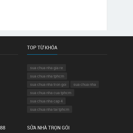
TOP TỪ KHÓA
sua chua nha gia re
sua chua nha tphcm
sua chua nha tron goi
sua chua nha
sua chua nha cua tphcm
sua chua nha cap 4
sua chua nha tai tphcm
 88
SỬA NHÀ TRỌN GÓI