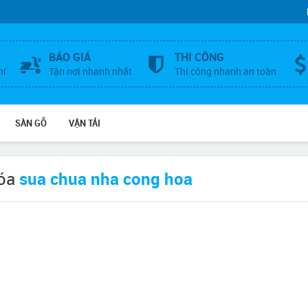
BÁO GIÁ
THI CÔNG
hí
Tận nơi nhanh nhất
Thi công nhanh an toàn
SÀN GỖ
VẬN TẢI
hóa
sua chua nha cong hoa