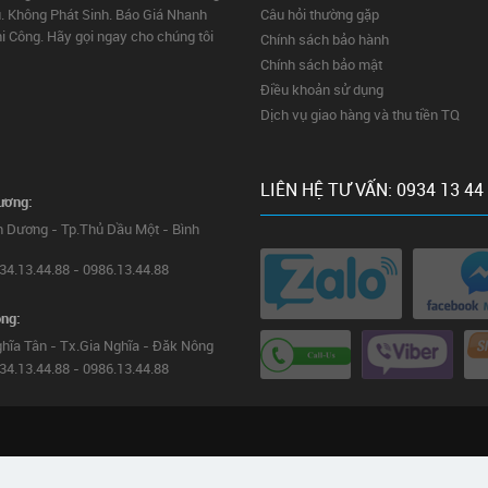
. Không Phát Sinh. Báo Giá Nhanh
Câu hỏi thường gặp
hi Công. Hãy gọi ngay cho chúng tôi
Chính sách bảo hành
Chính sách bảo mật
Điều khoản sử dụng
Dịch vụ giao hàng và thu tiền TQ
LIÊN HỆ TƯ VẤN: 0934 13 44
ương:
h Dương - Tp.Thủ Dầu Một - Bình
934.13.44.88 - 0986.13.44.88
ng:
hĩa Tân - Tx.Gia Nghĩa - Đăk Nông
934.13.44.88 - 0986.13.44.88