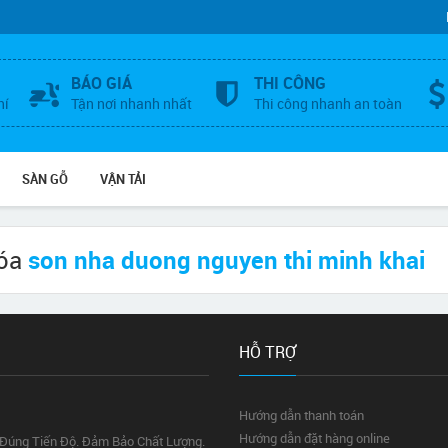
BÁO GIÁ
THI CÔNG
hí
Tận nơi nhanh nhất
Thi công nhanh an toàn
SÀN GỖ
VẬN TẢI
hóa
son nha duong nguyen thi minh khai
HỖ TRỢ
Hướng dẫn thanh toán
Hướng dẫn đặt hàng online
 Đúng Tiến Độ. Đảm Bảo Chất Lượng.