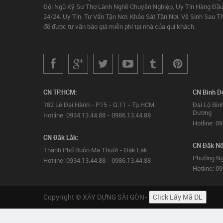
Đội Ngũ Kỹ Sư Thợ Lành Nghề Chuyên Nghiệp, Uy Tín Hàng Đầu
24/24. Uy Tín. Tư Vấn Tận Nơi. Khảo Sát Tận Nơi. Vệ Sinh Sau T
để được tư vấn báo giá miễn phí tại nhà của quí khách.
CN TP.HCM:
CN Bình D
182 Lê Đại Hành - P.15 - Q.11 - Tp.HCM.
Đại Lộ Bìn
Dương
Hotline: 0934.13.44.88 - 0986.13.44.88
Hotline: 0
CN Đắk Lắk:
CN Đăk Nô
Thành Phố Buôn Ma Thuột - Đắk Lắk.
Phường Ng
Hotline: 0934.13.44.88 - 0986.13.44.88
Hotline: 0
Copyright © XÂY DỰNG SÀI GÒN-
Click Lấy Mã DL