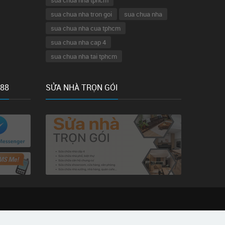
sua chua nha tphcm
sua chua nha tron goi
sua chua nha
sua chua nha cua tphcm
sua chua nha cap 4
sua chua nha tai tphcm
 88
SỬA NHÀ TRỌN GÓI