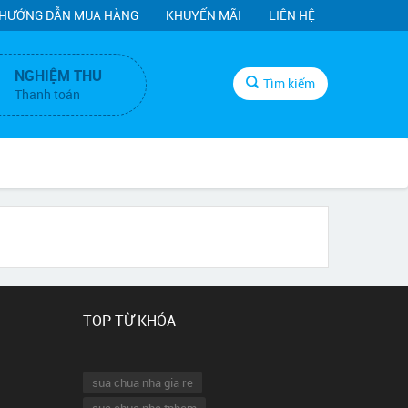
HƯỚNG DẪN MUA HÀNG
KHUYẾN MÃI
LIÊN HỆ
NGHIỆM THU
Tìm kiếm
Thanh toán
TOP TỪ KHÓA
sua chua nha gia re