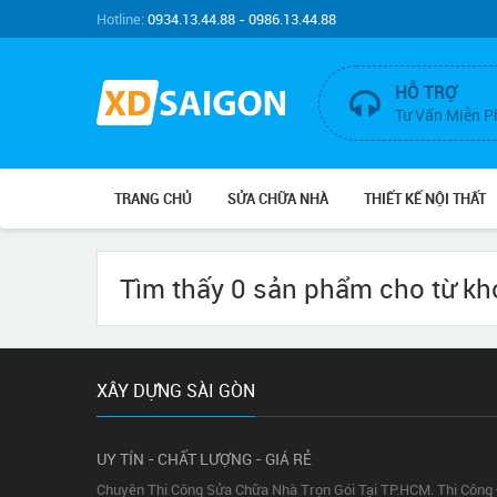
Hotline:
0934.13.44.88 - 0986.13.44.88
HỖ TRỢ
Tư Vấn Miễn P
TRANG CHỦ
SỬA CHỮA NHÀ
THIẾT KẾ NỘI THẤT
Tìm thấy 0 sản phẩm cho từ k
XÂY DỰNG SÀI GÒN
UY TÍN - CHẤT LƯỢNG - GIÁ RẺ
Chuyên Thi Công Sửa Chữa Nhà Trọn Gói Tại TP.HCM. Thi Công