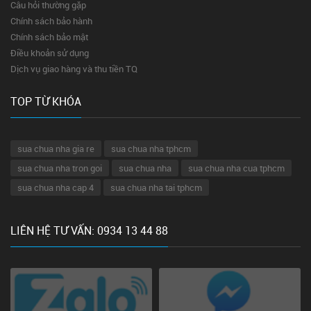
Câu hỏi thường gặp
Chính sách bảo hành
Chính sách bảo mật
Điều khoản sử dụng
Dịch vụ giao hàng và thu tiền TQ
TOP TỪ KHÓA
sua chua nha gia re
sua chua nha tphcm
sua chua nha tron goi
sua chua nha
sua chua nha cua tphcm
sua chua nha cap 4
sua chua nha tai tphcm
LIÊN HỆ TƯ VẤN: 0934 13 44 88