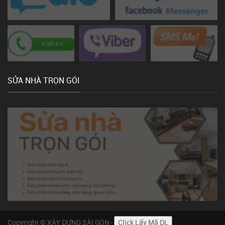
SỬA NHÀ TRỌN GÓI
Copyright © XÂY DỰNG SÀI GÒN-
Click Lấy Mã DL