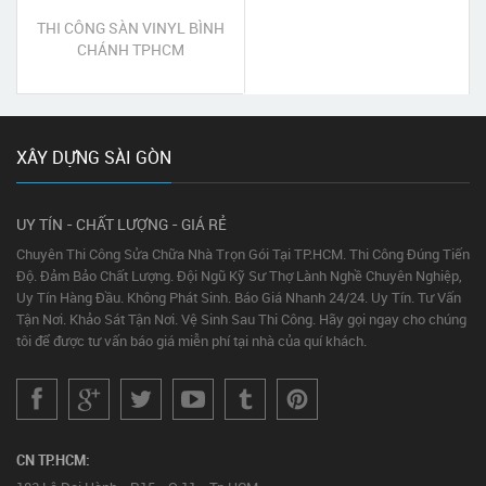
THI CÔNG SÀN VINYL BÌNH
CHÁNH TPHCM
XÂY DỰNG SÀI GÒN
UY TÍN - CHẤT LƯỢNG - GIÁ RẺ
Chuyên Thi Công Sửa Chữa Nhà Trọn Gói Tại TP.HCM. Thi Công Đúng Tiến
Độ. Đảm Bảo Chất Lượng. Đội Ngũ Kỹ Sư Thợ Lành Nghề Chuyên Nghiệp,
Uy Tín Hàng Đầu. Không Phát Sinh. Báo Giá Nhanh 24/24. Uy Tín. Tư Vấn
Tận Nơi. Khảo Sát Tận Nơi. Vệ Sinh Sau Thi Công. Hãy gọi ngay cho chúng
tôi để được tư vấn báo giá miễn phí tại nhà của quí khách.
CN TP.HCM: