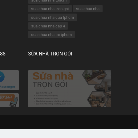
sua chua nha tphcm
sua chua nha tron goi
sua chua nha
sua chua nha cua tphcm
sua chua nha cap 4
sua chua nha tai tphcm
 88
SỬA NHÀ TRỌN GÓI