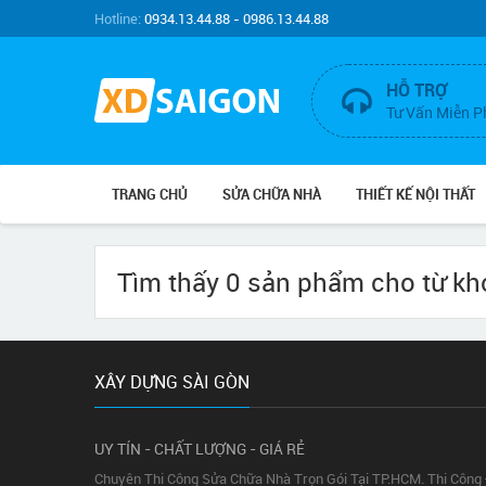
Hotline:
0934.13.44.88 - 0986.13.44.88
HỖ TRỢ
Tư Vấn Miễn P
TRANG CHỦ
SỬA CHỮA NHÀ
THIẾT KẾ NỘI THẤT
Tìm thấy 0 sản phẩm cho từ k
XÂY DỰNG SÀI GÒN
UY TÍN - CHẤT LƯỢNG - GIÁ RẺ
Chuyên Thi Công Sửa Chữa Nhà Trọn Gói Tại TP.HCM. Thi Công