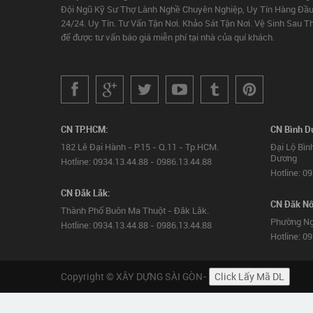
Đội Ngũ Kỹ Sư Thợ Lành Nghề Chuyên Nghiệp, Uy Tín Hàng Đầu
24/24. Uy Tín. Tư Vấn Tận Nơi. Khảo Sát Tận Nơi. Vệ Sinh Sau T
để được tư vấn báo giá miễn phí tại nhà của quí khách.
CN TP.HCM:
CN Bình D
182 Lê Đại Hành - P.15 - Q.11 - Tp.HCM.
Đại Lộ Bìn
Dương
Hotline: 0934.13.44.88 - 0986.13.44.88
Hotline: 0
CN Đắk Lắk:
CN Đăk Nô
Thành Phố Buôn Ma Thuột - Đắk Lắk.
Phường Ng
Hotline: 0934.13.44.88 - 0986.13.44.88
Hotline: 0
Copyright © XÂY DỰNG SÀI GÒN-
Click Lấy Mã DL