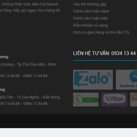
. Không Phát Sinh. Báo Giá Nhanh
Câu hỏi thường gặp
hi Công. Hãy gọi ngay cho chúng tôi
Chính sách bảo hành
Chính sách bảo mật
Điều khoản sử dụng
Dịch vụ giao hàng và thu tiền TQ
LIÊN HỆ TƯ VẤN: 0934 13 44
ương:
h Dương - Tp.Thủ Dầu Một - Bình
934.13.44.88 - 0986.13.44.88
ng:
hĩa Tân - Tx.Gia Nghĩa - Đăk Nông
934.13.44.88 - 0986.13.44.88