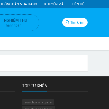
HƯỚNG DẪN MUA HÀNG
KHUYẾN MÃI
LIÊN HỆ
NGHIỆM THU
Tìm kiếm
Thanh toán
TOP TỪ KHÓA
sua chua nha gia re