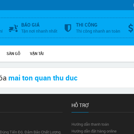
BÁO GIÁ
THI CÔNG
hí
Tận nơi nhanh nhất
Thi công nhanh an toàn
SÀN GỖ
VẬN TẢI
hóa
mai ton quan thu duc
HỖ TRỢ
Hướng dẫn thanh toán
Hướng dẫn đặt hàng online
 Đúng Tiến Độ. Đảm Bảo Chất Lượng.