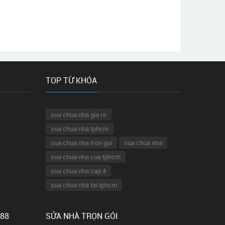
TOP TỪ KHÓA
sua chua nha gia re
sua chua nha tphcm
sua chua nha tron goi
sua chua nha
sua chua nha cua tphcm
sua chua nha cap 4
sua chua nha tai tphcm
 88
SỬA NHÀ TRỌN GÓI