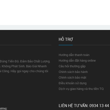
HỖ TRỢ
Hướng dẫn thanh toán
Hướng dẫn đặt hàng online
 Đúng Tiến Độ. Đảm Bảo Chất Lượng.
. Không Phát Sinh. Báo Giá Nhanh
Câu hỏi thường gặp
hi Công. Hãy gọi ngay cho chúng tôi
Chính sách bảo hành
Chính sách bảo mật
Điều khoản sử dụng
Dịch vụ giao hàng và thu tiền TQ
LIÊN HỆ TƯ VẤN: 0934 13 44
ương: