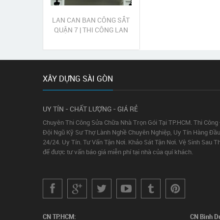
LAN CAN BAN CÔNG SẮT
QUẬN 7 | THI CÔNG LAN
CAN SẮT QUẬN 7
XÂY DỰNG SÀI GÒN
UY TÍN - CHẤT LƯỢNG - GIÁ RẺ
Chuyên Thi Công Sửa Chữa Nhà Trọn Gói Tại TP.HCM. Thi Công
Đội Ngũ Kỹ Sư Thợ Lành Nghề Chuyên Nghiệp, Uy Tín Hàng Đầu
24/24. Uy Tín. Tư Vấn Tận Nơi. Khảo Sát Tận Nơi. Vệ Sinh Sau T
để được tư vấn báo giá miễn phí tại nhà của quí khách.
CN TP.HCM:
CN Bình D