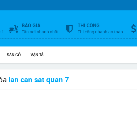
BÁO GIÁ
THI CÔNG
hí
Tận nơi nhanh nhất
Thi công nhanh an toàn
SÀN GỖ
VẬN TẢI
hóa
lan can sat quan 7