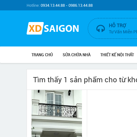
Hotline:
0934.13.44.88 - 0986.13.44.88
HỖ TRỢ
Tư Vấn Miễn P
TRANG CHỦ
SỬA CHỮA NHÀ
THIẾT KẾ NỘI THẤT
Tìm thấy 1 sản phẩm cho từ k