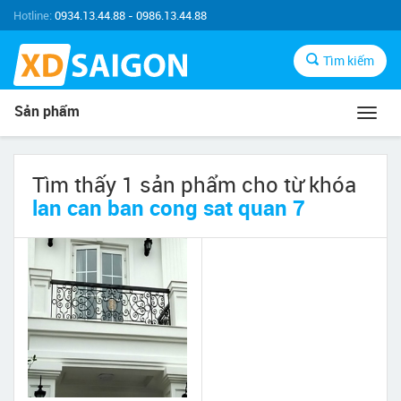
Hotline:
0934.13.44.88 - 0986.13.44.88
Tìm kiếm
Sản phẩm
Toggl
navig
Tìm thấy 1 sản phẩm cho từ khóa
lan can ban cong sat quan 7