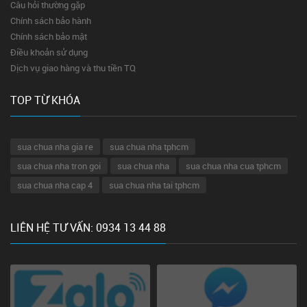
Câu hỏi thường gặp
Chính sách bảo hành
Chính sách bảo mật
Điều khoản sử dụng
Dịch vụ giao hàng và thu tiền TQ
TOP TỪ KHÓA
sua chua nha gia re
sua chua nha tphcm
sua chua nha tron goi
sua chua nha
sua chua nha cua tphcm
sua chua nha cap 4
sua chua nha tai tphcm
LIÊN HỆ TƯ VẤN: 0934 13 44 88