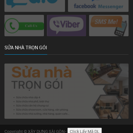
SỬA NHÀ TRỌN GÓI
Copyright © XÂY DỰNG SÀI GÒN-
Click Lấy Mã DL