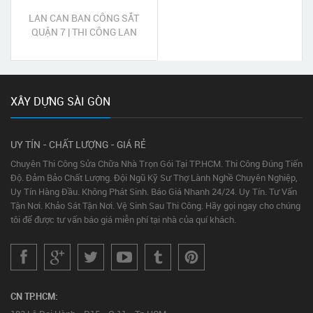
LAN CAN BAN CÔNG SẮT
QUẬN 7 | THI CÔNG LAN
CAN SẮT QUẬN 7
XÂY DỰNG SÀI GÒN
UY TÍN - CHẤT LƯỢNG - GIÁ RẺ
Chuyên Thi Công Sửa Chữa Nhà Trọn Gói Tại TP.HCM. Thi Công Đúng Tiến
Độ. Đảm Bảo Chất Lượng. Đội Ngũ Kỹ Sư Thợ Lành Nghề Chuyên Nghiệp,
Uy Tín Hàng Đầu. Không Phát Sinh. Báo Giá Nhanh 24/24. Uy Tín. Tư Vấn
Tận Nơi. Khảo Sát Tận Nơi. Vệ Sinh Sau Thi Công. Hãy gọi ngay cho chúng
tôi để được tư vấn báo giá miễn phí tại nhà của quí khách.
CN TP.HCM: