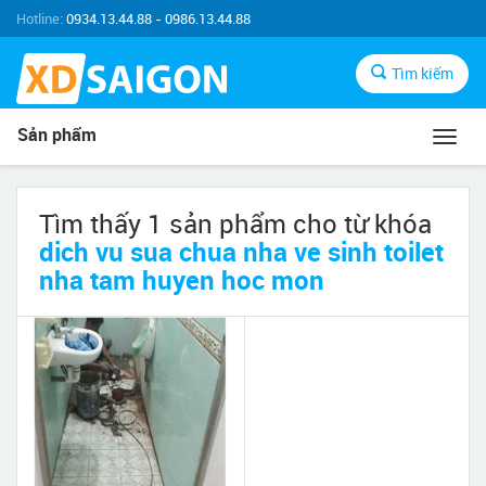
Hotline:
0934.13.44.88 - 0986.13.44.88
Tìm kiếm
Sản phẩm
Toggl
navig
Tìm thấy 1 sản phẩm cho từ khóa
dich vu sua chua nha ve sinh toilet
nha tam huyen hoc mon