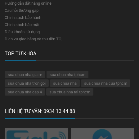
Hướng dẫn đặt hàng online
Câu hỏi thường gặp
Chính sách bảo hành
Chính sách bảo mật
Điều khoản sử dụng
Dịch vụ giao hàng và thu tiền TQ
TOP TỪ KHÓA
sua chua nha gia re
sua chua nha tphcm
sua chua nha tron goi
sua chua nha
sua chua nha cua tphcm
sua chua nha cap 4
sua chua nha tai tphcm
LIÊN HỆ TƯ VẤN: 0934 13 44 88