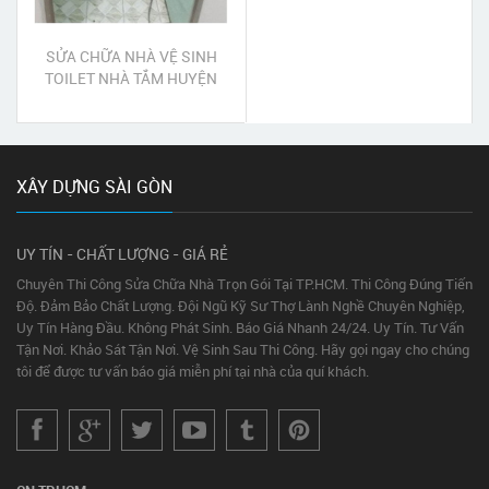
SỬA CHỮA NHÀ VỆ SINH
TOILET NHÀ TẮM HUYỆN
HÓC MÔN
XÂY DỰNG SÀI GÒN
UY TÍN - CHẤT LƯỢNG - GIÁ RẺ
Chuyên Thi Công Sửa Chữa Nhà Trọn Gói Tại TP.HCM. Thi Công Đúng Tiến
Độ. Đảm Bảo Chất Lượng. Đội Ngũ Kỹ Sư Thợ Lành Nghề Chuyên Nghiệp,
Uy Tín Hàng Đầu. Không Phát Sinh. Báo Giá Nhanh 24/24. Uy Tín. Tư Vấn
Tận Nơi. Khảo Sát Tận Nơi. Vệ Sinh Sau Thi Công. Hãy gọi ngay cho chúng
tôi để được tư vấn báo giá miễn phí tại nhà của quí khách.