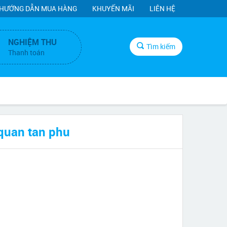
HƯỚNG DẪN MUA HÀNG
KHUYẾN MÃI
LIÊN HỆ
NGHIỆM THU
Tìm kiếm
Thanh toán
 quan tan phu