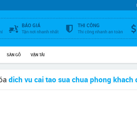
BÁO GIÁ
THI CÔNG
hí
Tận nơi nhanh nhất
Thi công nhanh an toàn
SÀN GỖ
VẬN TẢI
hóa
dich vu cai tao sua chua phong khach