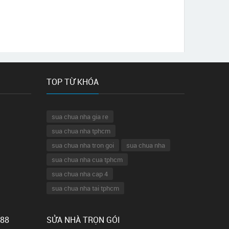
TOP TỪ KHÓA
sua chua nha gia re
sua chua nha tphcm
sua chua nha tron goi
sua chua nha
sua chua nha cua tphcm
sua chua nha cap 4
sua chua nha tai tphcm
 88
SỬA NHÀ TRỌN GÓI