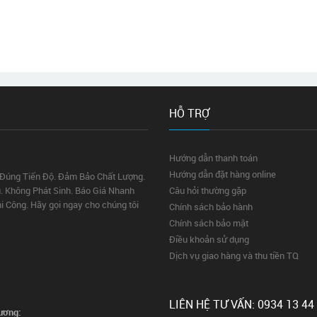
HỖ TRỢ
Hướng dẫn thanh toán
Hướng dẫn đặt hàng online
 Đúng Tiến Độ. Đảm Bảo Chất Lượng.
. Không Phát Sinh. Báo Giá Nhanh
Câu hỏi thường gặp
hi Công. Hãy gọi ngay cho chúng tôi
Chính sách bảo hành
Chính sách bảo mật
Điều khoản sử dụng
Dịch vụ giao hàng và thu tiền TQ
LIÊN HỆ TƯ VẤN: 0934 13 44
ương: