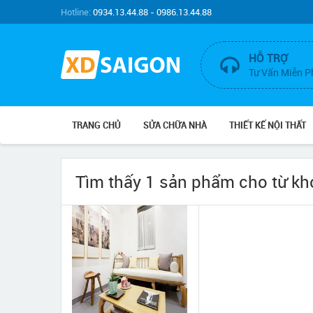
Hotline:
0934.13.44.88 - 0986.13.44.88
HỖ TRỢ
Tư Vấn Miễn P
TRANG CHỦ
SỬA CHỮA NHÀ
THIẾT KẾ NỘI THẤT
Tìm thấy 1 sản phẩm cho từ k