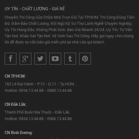
UY TÍN - CHẤT LƯỢNG - GIÁ RẺ
Chuyên Thi Công Sửa Chữa Nhà Trọn Gói Tại TP.HCM. Thi Công Đúng Tiến
Độ. Đảm Bảo Chất Lượng. Đội Ngũ Kỹ Sư Thợ Lành Nghề Chuyên Nghiệp,
Uy Tín Hàng Đầu. Không Phát Sinh. Báo Giá Nhanh 24/24. Uy Tín. Tư Vấn
Tận Nơi. Khảo Sát Tận Nơi. Vệ Sinh Sau Thi Công. Hãy gọi ngay cho chúng
tôi để được tư vấn báo giá miễn phí tại nhà của quí khách.
CN TP.HCM:
182 Lê Đại Hành - P.15 - Q.11 - Tp.HCM.
Hotline: 0934.13.44.88 - 0986.13.44.88
CN Đắk Lắk:
Thành Phố Buôn Ma Thuột - Đắk Lắk.
Hotline: 0934.13.44.88 - 0986.13.44.88
CN Bình Dương: