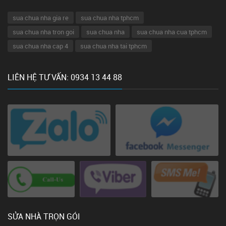
sua chua nha gia re
sua chua nha tphcm
sua chua nha tron goi
sua chua nha
sua chua nha cua tphcm
sua chua nha cap 4
sua chua nha tai tphcm
LIÊN HỆ TƯ VẤN: 0934 13 44 88
SỬA NHÀ TRỌN GÓI