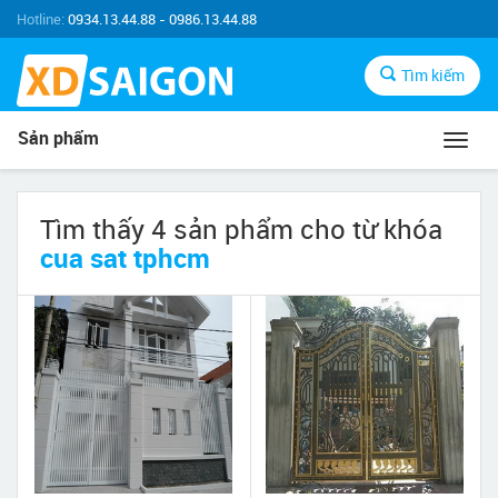
Hotline:
0934.13.44.88 - 0986.13.44.88
Tìm kiếm
Sản phẩm
Toggl
navig
Tìm thấy 4 sản phẩm cho từ khóa
cua sat tphcm