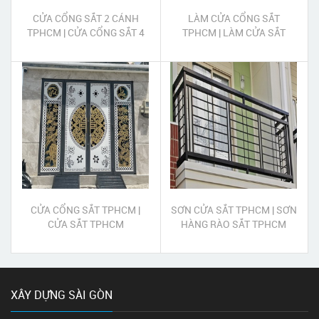
CỬA CỔNG SẮT 2 CÁNH
LÀM CỬA CỔNG SẮT
TPHCM | CỬA CỔNG SẮT 4
TPHCM | LÀM CỬA SẮT
CÁNH TPHCM
TPHCM
CỬA CỔNG SẮT TPHCM |
SƠN CỬA SẮT TPHCM | SƠN
CỬA SẮT TPHCM
HÀNG RÀO SẮT TPHCM
XÂY DỰNG SÀI GÒN