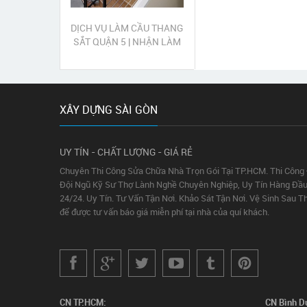
DỊCH VỤ LÀM CẦU THANG
SẮT QUẬN 5 | NHẬN LÀM
CẦU THANG SẮT MỸ
THUẬT QUẬN 5
XÂY DỰNG SÀI GÒN
UY TÍN - CHẤT LƯỢNG - GIÁ RẺ
Chuyên Thi Công Sửa Chữa Nhà Trọn Gói Tại TP.HCM. Thi Công
Đội Ngũ Kỹ Sư Thợ Lành Nghề Chuyên Nghiệp, Uy Tín Hàng Đầu
24/24. Uy Tín. Tư Vấn Tận Nơi. Khảo Sát Tận Nơi. Vệ Sinh Sau T
để được tư vấn báo giá miễn phí tại nhà của quí khách.
CN TP.HCM:
CN Bình D