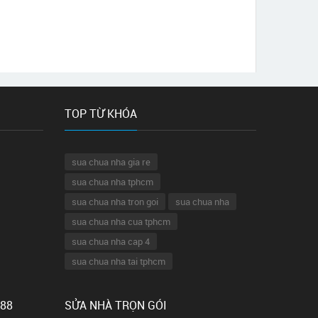
TOP TỪ KHÓA
sua chua nha gia re
sua chua nha tphcm
sua chua nha tron goi
sua chua nha
sua chua nha cua tphcm
sua chua nha cap 4
sua chua nha tai tphcm
 88
SỬA NHÀ TRỌN GÓI