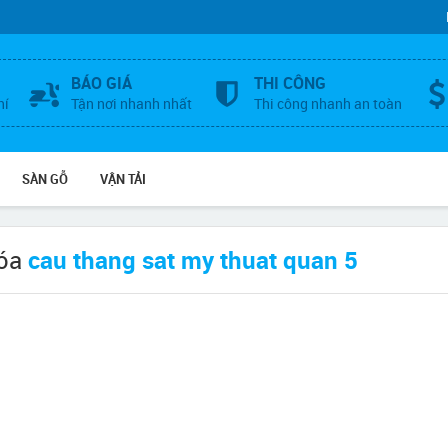
BÁO GIÁ
THI CÔNG
hí
Tận nơi nhanh nhất
Thi công nhanh an toàn
SÀN GỖ
VẬN TẢI
hóa
cau thang sat my thuat quan 5