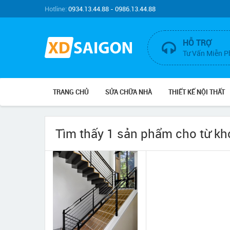
Hotline:
0934.13.44.88 - 0986.13.44.88
HỖ TRỢ
Tư Vấn Miễn P
TRANG CHỦ
SỬA CHỮA NHÀ
THIẾT KẾ NỘI THẤT
Tìm thấy 1 sản phẩm cho từ k