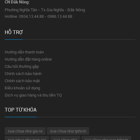
CN Đăk Nông:
Phường Nghĩa Tân - Tx.Gia Nghĩa - Đăk Nông
Hotline: 0934.13.44.88 - 0986.13.44.88
HỖ TRỢ
Hướng dẫn thanh toán
Hướng dẫn đặt hàng online
Câu hỏi thường gặp
Chính sách bảo hành
Chính sách bảo mật
Điều khoản sử dụng
Dịch vụ giao hàng và thu tiền TQ
TOP TỪ KHÓA
sua chua nha gia re
sua chua nha tphcm
sua chua nha tron goi
sua chua nha
sua chua nha cua tphcm