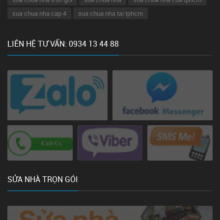
sua chua nha cap 4
sua chua nha tai tphcm
LIÊN HỆ TƯ VẤN: 0934 13 44 88
SỬA NHÀ TRỌN GÓI