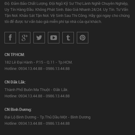
Độ. Đảm Bảo Chất Lượng. Đội Ngũ Kỹ Sư Thợ Lành Nghề Chuyên Nghiệp,
Uy Tín Hàng Đầu. Không Phát Sinh. Báo Giá Nhanh 24/24. Uy Tín. Tư Vấn
Tận Nơi. Khảo Sát Tận Nơi. Vệ Sinh Sau Thi Công. Hãy gọi ngay cho chúng
tôi để được tư vấn báo giá miễn phí tại nhà của quí khách.
CN TP.HCM:
182 Lê Đại Hành - P.15 - Q.11 - Tp.HCM.
Hotline: 0934.13.44.88 - 0986.13.44.88
CN Đắk Lắk:
Thành Phố Buôn Ma Thuột - Đắk Lắk.
Hotline: 0934.13.44.88 - 0986.13.44.88
CN Bình Dương:
Đại Lộ Bình Dương - Tp.Thủ Dầu Một - Bình Dương
Hotline: 0934.13.44.88 - 0986.13.44.88